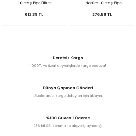
- Lületaşı Pipo Filtresi
- Natürel Lületaşı Pipo
Egg
E Grade
(6mm)
Filtresi (9mm)
612,39 TL
276,56 TL
Liverpool
Poker
Prince
Ücretsiz Kargo
1000TL ve üzeri alışverişlerde kargo bedava!
Tankard
ark
Dünya Çapında Gönderi
Uluslararası kargo detayları için tıklayın.
n
o
%100 Güvenli Ödeme
256 bit SSL koruma ile alışveriş ayrıcalığı.