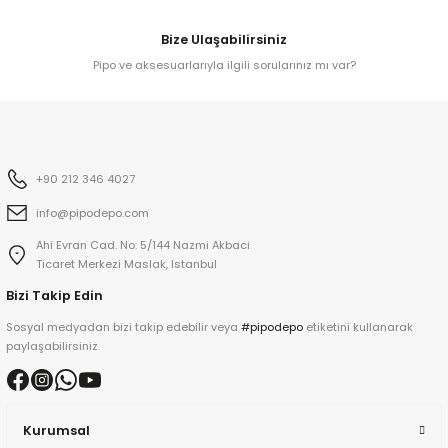
Bize Ulaşabilirsiniz
iume
Pipo ve aksesuarlarıyla ilgili sorularınız mı var?
iev
+90 212 346 4027
info@pipodepo.com
Ahi Evran Cad. No: 5/144 Nazmi Akbaci
Ticaret Merkezi Maslak, Istanbul
Bizi Takip Edin
Sosyal medyadan bizi takip edebilir veya
#pipodepo
etiketini kullanarak
paylaşabilirsiniz.
Kurumsal