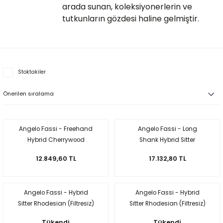
arada sunan, koleksiyonerlerin ve
tutkunların gözdesi haline gelmiştir.
iume
iev
Stoktakiler
Angelo Fassi - Freehand
Angelo Fassi - Long
Hybrid Cherrywood
Shank Hybrid Sitter
(Filtresiz)
Rhodesian (Filtresiz)
12.849,60 TL
17.132,80 TL
Angelo Fassi - Hybrid
Angelo Fassi - Hybrid
Sitter Rhodesian (Filtresiz)
Sitter Rhodesian (Filtresiz)
Tükendi
Tükendi