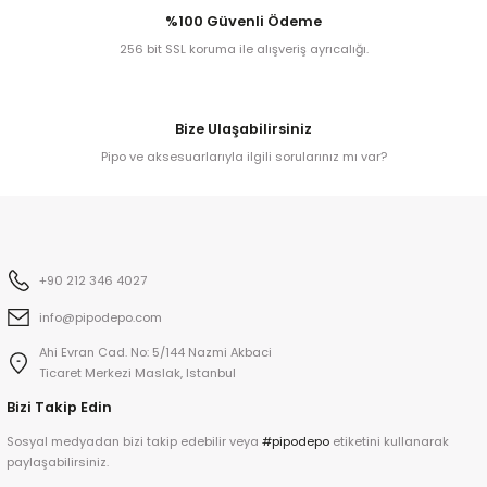
%100 Güvenli Ödeme
256 bit SSL koruma ile alışveriş ayrıcalığı.
Bize Ulaşabilirsiniz
Pipo ve aksesuarlarıyla ilgili sorularınız mı var?
ta
a
+90 212 346 4027
info@pipodepo.com
Ahi Evran Cad. No: 5/144 Nazmi Akbaci
Ticaret Merkezi Maslak, Istanbul
ar
Bizi Takip Edin
Sosyal medyadan bizi takip edebilir veya
#pipodepo
etiketini kullanarak
paylaşabilirsiniz.
ann