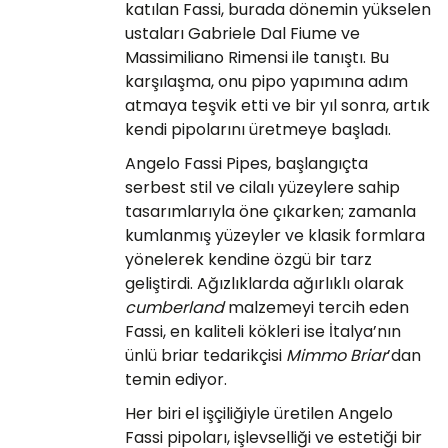
katılan Fassi, burada dönemin yükselen
Egg
E Grade
ustaları Gabriele Dal Fiume ve
Massimiliano Rimensi ile tanıştı. Bu
Liverpool
karşılaşma, onu pipo yapımına adım
atmaya teşvik etti ve bir yıl sonra, artık
Poker
kendi pipolarını üretmeye başladı.
Angelo Fassi Pipes, başlangıçta
Prince
serbest stil ve cilalı yüzeylere sahip
tasarımlarıyla öne çıkarken; zamanla
Tankard
kumlanmış yüzeyler ve klasik formlara
yönelerek kendine özgü bir tarz
ark
geliştirdi. Ağızlıklarda ağırlıklı olarak
cumberland
malzemeyi tercih eden
n
Fassi, en kaliteli kökleri ise İtalya’nın
ünlü briar tedarikçisi
Mimmo Briar
’dan
o
temin ediyor.
Her biri el işçiliğiyle üretilen Angelo
Fassi pipoları, işlevselliği ve estetiği bir