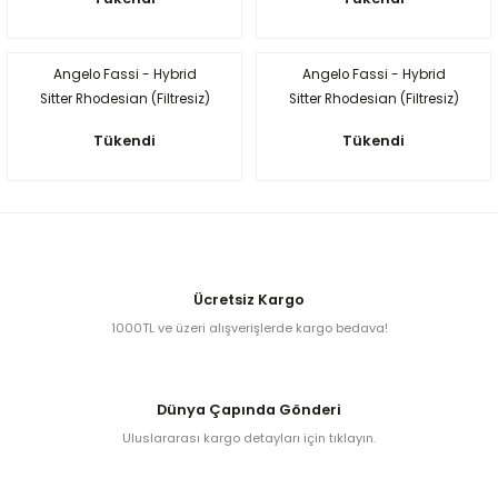
kita
Angelo Fassi - Hybrid
Angelo Fassi - Hybrid
Sitter Rhodesian (Filtresiz)
Sitter Rhodesian (Filtresiz)
ard
Tükendi
Tükendi
ni
Ücretsiz Kargo
1000TL ve üzeri alışverişlerde kargo bedava!
n Bay
djiev
Dünya Çapında Gönderi
Uluslararası kargo detayları için tıklayın.