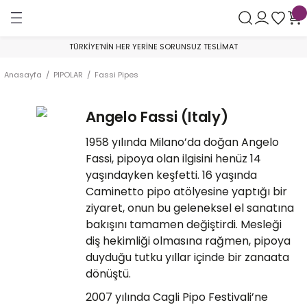
Geri Dön
Geri Dön
Geri Dön
TÜRKİYE’NİN HER YERİNE SORUNSUZ TESLİMAT
AR
Astra Pipe
By Skovgaard
Crown of Denmark
Franz Pipe
George Boyadjiev
Golden Gate
Il Ceppo
Il Duca
Johs Pipes
Konstantin Shekita
Le Nuvole
Nomad by Boyadjiev
Poul Winslow
Sara Eltang
Tom Eltang
Valera Ryzhenko
Pipo Filtresi
Anasayfa
PIPOLAR
Fassi Pipes
mper
Smooth
Sandblast
Collector
Smooth
AA Grade
Bent Billiard
Smooth
Smooth
Churchwarden
Glory to Ukraine - War Project Pipes
Sandblast
Rustik
Private Collection
Sandblast
Eltang Basic
Sandblast
Balsa Pipo Filtresi
Angelo Fassi (Italy)
ik
Sandblast
Smooth
300
Sandblast
A Grade
Bent Brandy
Sandblast
Sandblast
Rustik & Smooth
Sandblast
Smooth
Smooth
Yıl Piposu
Smooth
Smooth
Aktif Karbon Pipo Filtresi
1958 yılında Milano’da doğan Angelo
koychitskiy
e Çubuğu
Rustik
200
Rustik
B Grade
Billiard
Sandblast
Smooth
Özel Seri
Lületaşı Pipo Filtresi
Fassi, pipoya olan ilgisini henüz 14
yaşındayken keşfetti. 16 yaşında
lik
Viking
Brandy
Smooth
A Grade
SuperMix Pipo Filtresi
Caminetto pipo atölyesine yaptığı bir
ziyaret, onun bu geleneksel el sanatına
v
bakışını tamamen değiştirdi. Mesleği
9 mm Filtre
Bulldog
B Grade
diş hekimliği olmasına rağmen, pipoya
duyduğu tutku yıllar içinde bir zanaata
ak
Filtresiz
Cherrywood
C Grade
dönüştü.
Dublin
D Grade
2007 yılında Cagli Pipo Festivali’ne