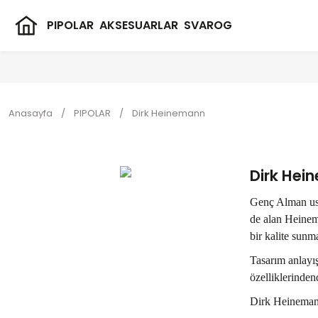
PIPOLAR
AKSESUARLAR
SVAROG
Anasayfa
PIPOLAR
Dirk Heinemann
Dirk He
Genç Alman usta
de alan Heinema
bir kalite sunm
Tasarım anlayış
özelliklerinden
Dirk Heinemann,