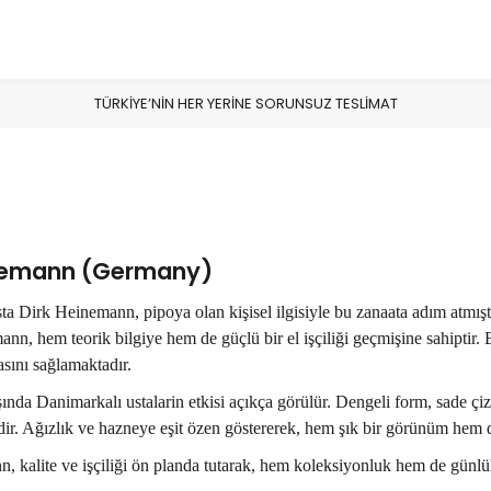
TÜRKİYE’NİN HER YERİNE SORUNSUZ TESLİMAT
inemann (Germany)
 Dirk Heinemann, pipoya olan kişisel ilgisiyle bu zanaata adım atmıştı
nn, hem teorik bilgiye hem de güçlü bir el işçiliği geçmişine sahiptir.
asını sağlamaktadır.
ında Danimarkalı ustalarin etkisi açıkça görülür. Dengeli form, sade çizg
dir. Ağızlık ve hazneye eşit özen göstererek, hem şık bir görünüm hem d
 kalite ve işçiliği ön planda tutarak, hem koleksiyonluk hem de günlük 