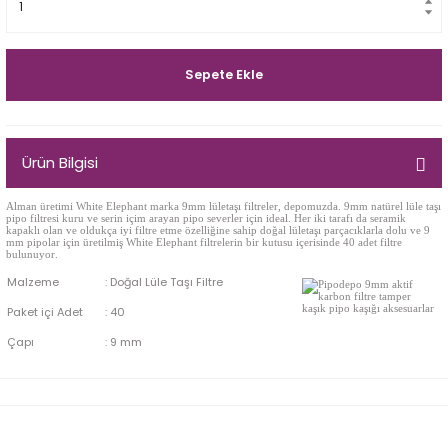
Egg
E Grade
Liverpool
Sepete Ekle
Poker
Ürün Bilgisi
Prince
Alman üretimi White Elephant marka 9mm lületaşı filtreler, depomuzda. 9mm natürel lüle taşı
Tankard
pipo filtresi
kuru ve serin içim arayan pipo severler için ideal. Her iki tarafı da seramik
kapaklı olan ve oldukça iyi filtre etme özelliğine sahip doğal lületaşı parçacıklarla dolu ve 9
mm pipolar için üretilmiş White Elephant filtrelerin bir kutusu içerisinde 40 adet filtre
bulunuyor.
ark
Malzeme
:
Doğal Lüle Taşı Filtre
Paket içi Adet
:
40
n
Çapı
:
9 mm
o