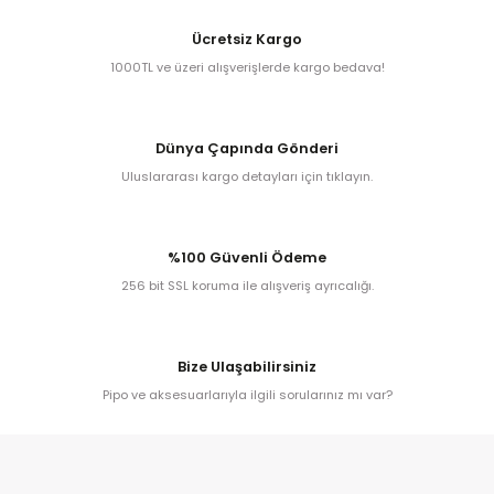
Ücretsiz Kargo
1000TL ve üzeri alışverişlerde kargo bedava!
iume
iev
Dünya Çapında Gönderi
Uluslararası kargo detayları için tıklayın.
%100 Güvenli Ödeme
256 bit SSL koruma ile alışveriş ayrıcalığı.
Bize Ulaşabilirsiniz
Pipo ve aksesuarlarıyla ilgili sorularınız mı var?