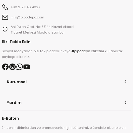
+90 212 346 4027
info@pipodepo.com
kita
Ahi Evran Cad. No: 5/144 Nazmi Akbaci
ard
Ticaret Merkezi Maslak, Istanbul
Bizi Takip Edin
Sosyal medyadan bizi takip edebilir veya
#pipodepo
etiketini kullanarak
paylaşabilirsiniz.
ni
Kurumsal
n Bay
Yardım
djiev
E-Bülten
En son indirimlerden ve promosyonlar için bültenimize ücretsiz abone olun.