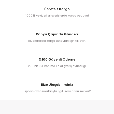
Ücretsiz Kargo
1000TL ve üzeri alışverişlerde kargo bedava!
iume
iev
Dünya Çapında Gönderi
Uluslararası kargo detayları için tıklayın.
%100 Güvenli Ödeme
256 bit SSL koruma ile alışveriş ayrıcalığı.
Bize Ulaşabilirsiniz
Pipo ve aksesuarlarıyla ilgili sorularınız mı var?