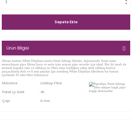
Egg
E Grade
Liverpool
Sepete Ekle
Poker
Ürün Bilgisi
Prince
Alman üretimi White Elephant marka 6mm lületaşı filtreler, depomuzda. 6mm natur
Tankard
meerschaum pipo filtresi kuru ve serin içim arayan pipo severler için ideal. Her iki tarafı da
seramik kapaklı olan ve oldukça iyi filtre etme özelliğine sahip aktif edilmiş karbon
parçacıklarla dolu ve 6 mm pipolar için üretilmiş White Elephant filtrelerin bir kutusu
içerisinde 45 adet filtre bulunuyor.
ark
Malzeme
:
Lületaşı Filtre
Paket içi Adet
:
45
n
Çapı
:
6 mm
o