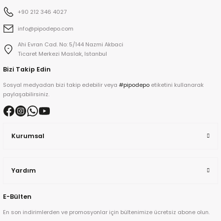
+90 212 346 4027
info@pipodepo.com
kita
Ahi Evran Cad. No: 5/144 Nazmi Akbaci
ard
Ticaret Merkezi Maslak, Istanbul
Bizi Takip Edin
Sosyal medyadan bizi takip edebilir veya
#pipodepo
etiketini kullanarak
paylaşabilirsiniz.
ni
Kurumsal
n Bay
Yardım
djiev
E-Bülten
En son indirimlerden ve promosyonlar için bültenimize ücretsiz abone olun.