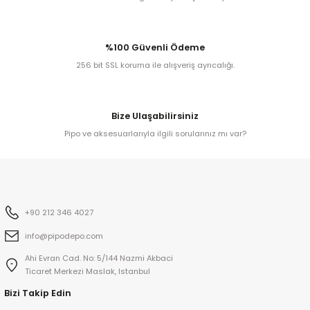
iume
%100 Güvenli Ödeme
256 bit SSL koruma ile alışveriş ayrıcalığı.
iev
Bize Ulaşabilirsiniz
Pipo ve aksesuarlarıyla ilgili sorularınız mı var?
+90 212 346 4027
info@pipodepo.com
Ahi Evran Cad. No: 5/144 Nazmi Akbaci
Ticaret Merkezi Maslak, Istanbul
Bizi Takip Edin