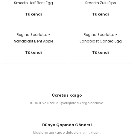
Smooth Half Bent Egg
Smooth Zulu Pipo
Egg
E Grade
Pipo (Filtresiz)
(Filtresiz)
Tükendi
Tükendi
Liverpool
Regina Scarlatta -
Regina Scarlatta -
Poker
Sandblast Bent Apple
Sandblast Canted Egg
Pipo (Filtresiz)
Pipo (Filtresiz)
Prince
Tükendi
Tükendi
Tankard
ark
n
Ücretsiz Kargo
1000TL ve üzeri alışverişlerde kargo bedava!
o
Dünya Çapında Gönderi
Uluslararası kargo detayları için tıklayın.