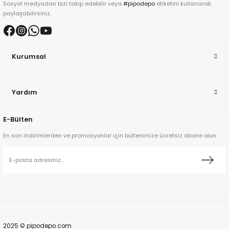
Sosyal medyadan bizi takip edebilir veya
#pipodepo
etiketini kullanarak
paylaşabilirsiniz.
kita
ard
Kurumsal
Yardım
E-Bülten
ni
En son indirimlerden ve promosyonlar için bültenimize ücretsiz abone olun.
n Bay
djiev
2025 © pipodepo.com