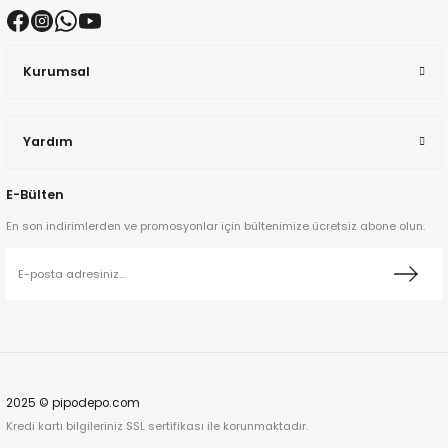
Kurumsal
Yardım
ta
E-Bülten
a
En son indirimlerden ve promosyonlar için bültenimize ücretsiz abone olun.
ar
2025 © pipodepo.com
Kredi kartı bilgileriniz SSL sertifikası ile korunmaktadır.
ann