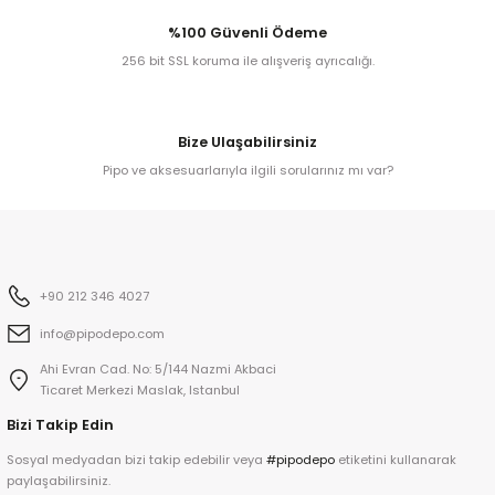
%100 Güvenli Ödeme
256 bit SSL koruma ile alışveriş ayrıcalığı.
kita
ard
Bize Ulaşabilirsiniz
Pipo ve aksesuarlarıyla ilgili sorularınız mı var?
ni
+90 212 346 4027
info@pipodepo.com
n Bay
Ahi Evran Cad. No: 5/144 Nazmi Akbaci
djiev
Ticaret Merkezi Maslak, Istanbul
Bizi Takip Edin
Sosyal medyadan bizi takip edebilir veya
#pipodepo
etiketini kullanarak
paylaşabilirsiniz.