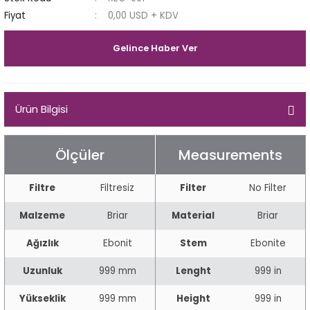
Fiyat
0,00 USD + KDV
Egg
E Grade
Gelince Haber Ver
Liverpool
Poker
Ürün Bilgisi
Prince
Ölçüler
Measurements
Tankard
ark
Filtre
Filtresiz
Filter
No Filter
Malzeme
Briar
Material
Briar
n
Ağızlık
Ebonit
Stem
Ebonite
o
Uzunluk
999 mm
Lenght
999 in
Yükseklik
999 mm
Height
999 in