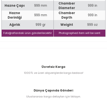
Chamber
Hazne Çapı
999 mm
999 in
Diameter
Hazne
Chamber
999 mm
999 in
iume
Derinliği
Depth
Ağırlık
999 gr
Weight
999 oz
iev
Fotoğraflardaki ürün gönderilecektir
Photographed item will be sent
Ücretsiz Kargo
1000TL ve üzeri alışverişlerde kargo bedava!
Dünya Çapında Gönderi
Uluslararası kargo detayları için tıklayın.