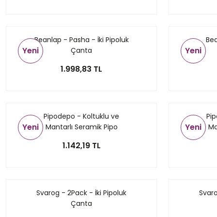
Beanlap - Pasha - İki Pipoluk
Bea
Yeni
Yeni
Çanta
1.998,83 TL
Pipodepo - Koltuklu ve
Pip
Yeni
Yeni
Mantarlı Seramik Pipo
Ma
Küllüğü
1.142,19 TL
Svarog - 2Pack - İki Pipoluk
Svaro
Çanta