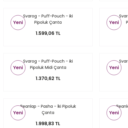
Svarog - Puff-Pouch - iki
Svar
Yeni
Yeni
Pipoluk Çanta
P
1.599,06 TL
Svarog - Puff-Pouch - iki
Svar
Yeni
Yeni
Pipoluk Midi Çanta
1.370,62 TL
Beanlap - Pasha - İki Pipoluk
Beanla
Yeni
Yeni
Çanta
1.998,83 TL