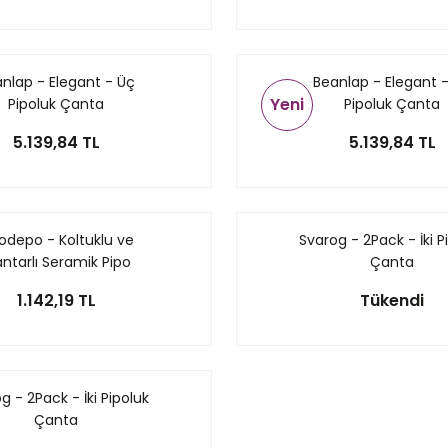
nlap - Elegant - Üç
Beanlap - Elegant 
Yeni
Pipoluk Çanta
Pipoluk Çanta
5.139,84 TL
5.139,84 TL
odepo - Koltuklu ve
Svarog - 2Pack - İki P
ntarlı Seramik Pipo
Çanta
Küllüğü
1.142,19 TL
Tükendi
g - 2Pack - İki Pipoluk
Çanta