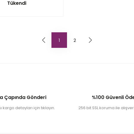
Tükendi
1
2
a Çapında Gönderi
%100 Güvenli Ö
 kargo detayları için tıklayın.
256 bit SSL koruma ile alışveri