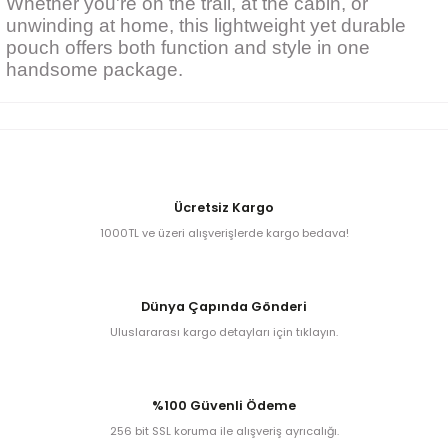
Whether you're on the trail, at the cabin, or
unwinding at home, this lightweight yet durable
pouch offers both function and style in one
handsome package.
ta
a
Ücretsiz Kargo
1000TL ve üzeri alışverişlerde kargo bedava!
Dünya Çapında Gönderi
Uluslararası kargo detayları için tıklayın.
ar
%100 Güvenli Ödeme
256 bit SSL koruma ile alışveriş ayrıcalığı.
ann