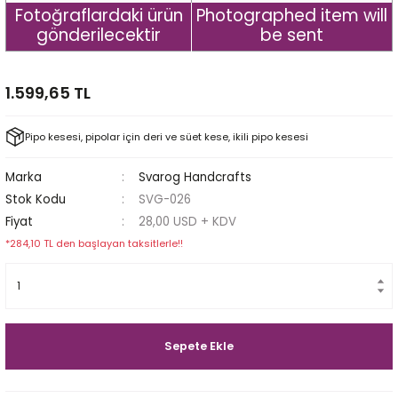
Fotoğraflardaki ürün
Photographed item will
Egg
E Grade
gönderilecektir
be sent
Liverpool
1.599,65 TL
Poker
Pipo kesesi, pipolar için deri ve süet kese, ikili pipo kesesi
Prince
Marka
Svarog Handcrafts
Tankard
Stok Kodu
SVG-026
Fiyat
28,00 USD + KDV
ark
*284,10 TL den başlayan taksitlerle!!
n
o
Sepete Ekle