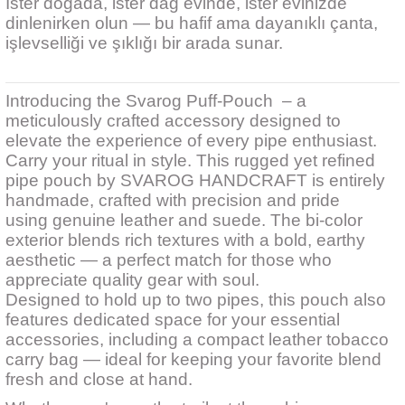
İster doğada, ister dağ evinde, ister evinizde
dinlenirken olun — bu hafif ama dayanıklı çanta,
işlevselliği ve şıklığı bir arada sunar.
kita
ard
Introducing the Svarog Puff-Pouch – a
meticulously crafted accessory designed to
elevate the experience of every pipe enthusiast.
Carry your ritual in style. This rugged yet refined
pipe pouch by SVAROG HANDCRAFT is entirely
handmade, crafted with precision and pride
using genuine leather and suede. The bi-color
ni
exterior blends rich textures with a bold, earthy
aesthetic — a perfect match for those who
n Bay
appreciate quality gear with soul.
Designed to hold up to two pipes, this pouch also
features dedicated space for your essential
djiev
accessories, including a compact leather tobacco
carry bag — ideal for keeping your favorite blend
fresh and close at hand.