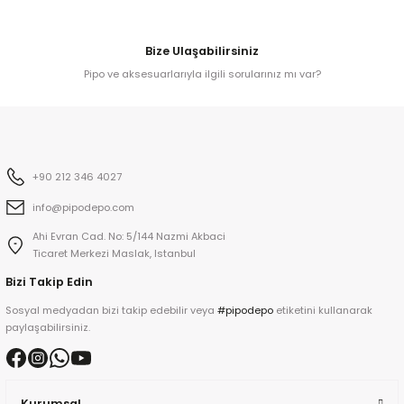
ko
Bize Ulaşabilirsiniz
Pipo ve aksesuarlarıyla ilgili sorularınız mı var?
h
+90 212 346 4027
info@pipodepo.com
Ahi Evran Cad. No: 5/144 Nazmi Akbaci
Ticaret Merkezi Maslak, Istanbul
Bizi Takip Edin
Sosyal medyadan bizi takip edebilir veya
#pipodepo
etiketini kullanarak
paylaşabilirsiniz.
Kurumsal