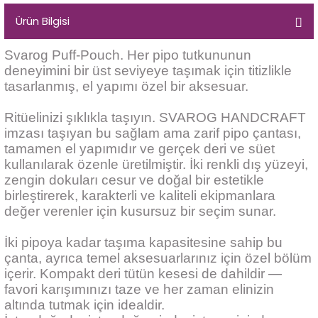
Ürün Bilgisi
iume
Svarog Puff-Pouch. Her pipo tutkununun
deneyimini bir üst seviyeye taşımak için titizlikle
iev
tasarlanmış, el yapımı özel bir aksesuar.
Ritüelinizi şıklıkla taşıyın. SVAROG HANDCRAFT
imzası taşıyan bu sağlam ama zarif pipo çantası,
tamamen el yapımıdır ve gerçek deri ve süet
kullanılarak özenle üretilmiştir. İki renkli dış yüzeyi,
zengin dokuları cesur ve doğal bir estetikle
birleştirerek, karakterli ve kaliteli ekipmanlara
değer verenler için kusursuz bir seçim sunar.
İki pipoya kadar taşıma kapasitesine sahip bu
çanta, ayrıca temel aksesuarlarınız için özel bölüm
içerir. Kompakt deri tütün kesesi de dahildir —
favori karışımınızı taze ve her zaman elinizin
altında tutmak için idealdir.