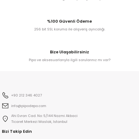
iume
%100 Güvenli Ödeme
256 bit SSL koruma ile alışveriş ayrıcalığı.
iev
Bize Ulaşabilirsiniz
Pipo ve aksesuarlarıyla ilgili sorularınız mı var?
+90 212 346 4027
info@pipodepo.com
Ahi Evran Cad. No: 5/144 Nazmi Akbaci
Ticaret Merkezi Maslak, Istanbul
Bizi Takip Edin