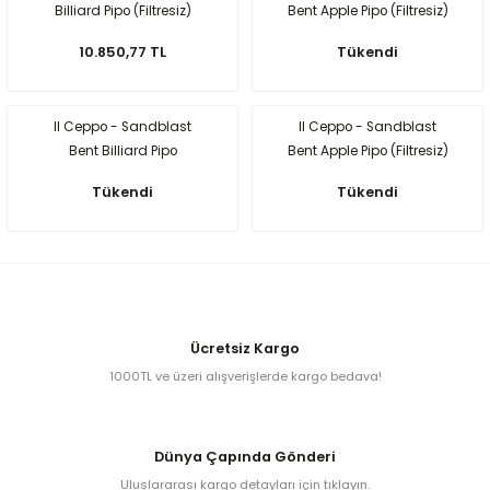
Billiard Pipo (Filtresiz)
Bent Apple Pipo (Filtresiz)
Egg
E Grade
10.850,77 TL
Tükendi
Liverpool
Il Ceppo - Sandblast
Il Ceppo - Sandblast
Poker
Bent Billiard Pipo
Bent Apple Pipo (Filtresiz)
(Filtresiz)
Prince
Tükendi
Tükendi
Tankard
ark
n
Ücretsiz Kargo
1000TL ve üzeri alışverişlerde kargo bedava!
o
Dünya Çapında Gönderi
Uluslararası kargo detayları için tıklayın.