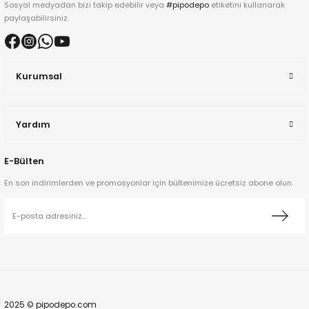
Sosyal medyadan bizi takip edebilir veya
#pipodepo
etiketini kullanarak
paylaşabilirsiniz.
kita
ard
Kurumsal
Yardım
E-Bülten
ni
En son indirimlerden ve promosyonlar için bültenimize ücretsiz abone olun.
n Bay
djiev
2025 © pipodepo.com