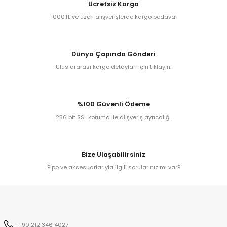
Ücretsiz Kargo
Egg
E Grade
1000TL ve üzeri alışverişlerde kargo bedava!
Liverpool
Dünya Çapında Gönderi
Poker
Uluslararası kargo detayları için tıklayın.
Prince
%100 Güvenli Ödeme
Tankard
256 bit SSL koruma ile alışveriş ayrıcalığı.
ark
Bize Ulaşabilirsiniz
n
Pipo ve aksesuarlarıyla ilgili sorularınız mı var?
o
+90 212 346 4027