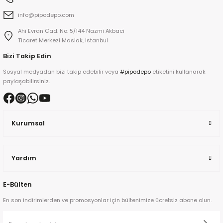
info@pipodepo.com
Ahi Evran Cad. No: 5/144 Nazmi Akbaci
iume
Ticaret Merkezi Maslak, Istanbul
Bizi Takip Edin
iev
Sosyal medyadan bizi takip edebilir veya
#pipodepo
etiketini kullanarak
paylaşabilirsiniz.
Kurumsal
Yardım
E-Bülten
En son indirimlerden ve promosyonlar için bültenimize ücretsiz abone olun.