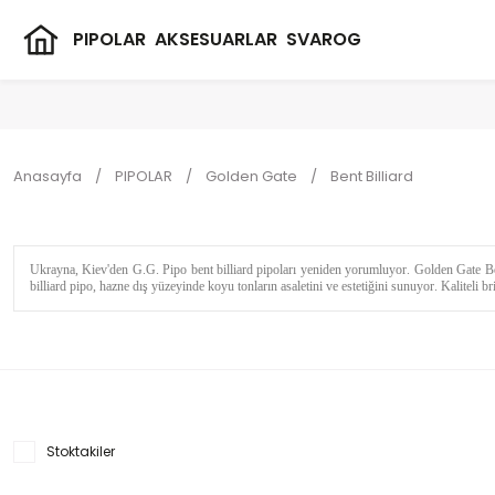
PIPOLAR
AKSESUARLAR
SVAROG
Anasayfa
PIPOLAR
Golden Gate
Bent Billiard
Ukrayna, Kiev'den G.G. Pipo bent billiard pipoları yeniden yorumluyor. Golden Gate Bent 
billiard pipo, hazne dış yüzeyinde koyu tonların asaletini ve estetiğini sunuyor. Kaliteli b
Stoktakiler