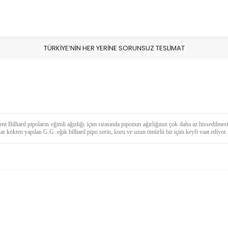
TÜRKİYE’NİN HER YERİNE SORUNSUZ TESLİMAT
Billiard pipoların eğimli ağızlığı içim sırasında piponun ağırlığının çok daha az hissedilmes
riar kökten yapılan G.G. eğik billiard pipo serin, kuru ve uzun ömürlü bir içim keyfi vaat ediyor.