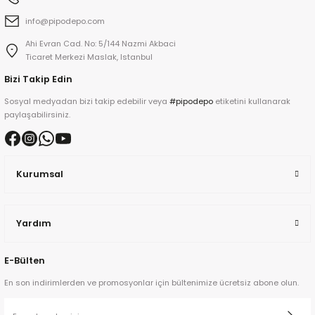
info@pipodepo.com
Ahi Evran Cad. No: 5/144 Nazmi Akbaci
iume
Ticaret Merkezi Maslak, Istanbul
Bizi Takip Edin
iev
Sosyal medyadan bizi takip edebilir veya
#pipodepo
etiketini kullanarak
paylaşabilirsiniz.
Kurumsal
Yardım
E-Bülten
En son indirimlerden ve promosyonlar için bültenimize ücretsiz abone olun.