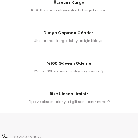
Ücretsiz Kargo
Egg
E Grade
1000TL ve üzeri alışverişlerde kargo bedava!
Liverpool
Dünya Çapında Gönderi
Poker
Uluslararası kargo detayları için tıklayın.
Prince
%100 Güvenli Ödeme
Tankard
256 bit SSL koruma ile alışveriş ayrıcalığı.
ark
Bize Ulaşabilirsiniz
n
Pipo ve aksesuarlarıyla ilgili sorularınız mı var?
o
+90 212 346 4027