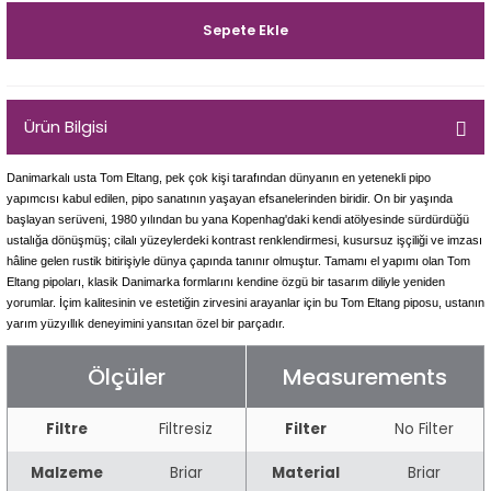
Egg
E Grade
Sepete Ekle
Liverpool
Ürün Bilgisi
Poker
Danimarkalı usta Tom Eltang, pek çok kişi tarafından dünyanın en yetenekli pipo
Prince
yapımcısı kabul edilen, pipo sanatının yaşayan efsanelerinden biridir. On bir yaşında
başlayan serüveni, 1980 yılından bu yana Kopenhag'daki kendi atölyesinde sürdürdüğü
Tankard
ustalığa dönüşmüş; cilalı yüzeylerdeki kontrast renklendirmesi, kusursuz işçiliği ve imzası
hâline gelen rustik bitirişiyle dünya çapında tanınır olmuştur. Tamamı el yapımı olan Tom
Eltang pipoları, klasik Danimarka formlarını kendine özgü bir tasarım diliyle yeniden
ark
yorumlar. İçim kalitesinin ve estetiğin zirvesini arayanlar için bu Tom Eltang piposu, ustanın
yarım yüzyıllık deneyimini yansıtan özel bir parçadır.
n
Ölçüler
Measurements
o
Filtre
Filtresiz
Filter
No Filter
Malzeme
Briar
Material
Briar