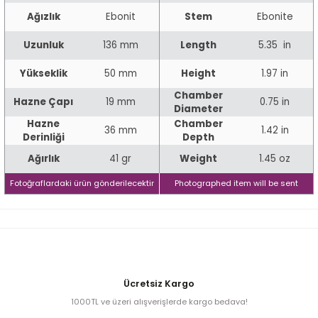
Ağızlık
Ebonit
Stem
Ebonite
Uzunluk
136 mm
Length
5.35 in
iume
Yükseklik
50 mm
Height
1.97 in
iev
Chamber
Hazne Çapı
19 mm
0.75 in
Diameter
Hazne
Chamber
36 mm
1.42 in
Derinliği
Depth
Ağırlık
41 gr
Weight
1.45 oz
Fotoğraflardaki ürün gönderilecektir
Photographed item will be sent
Ücretsiz Kargo
1000TL ve üzeri alışverişlerde kargo bedava!