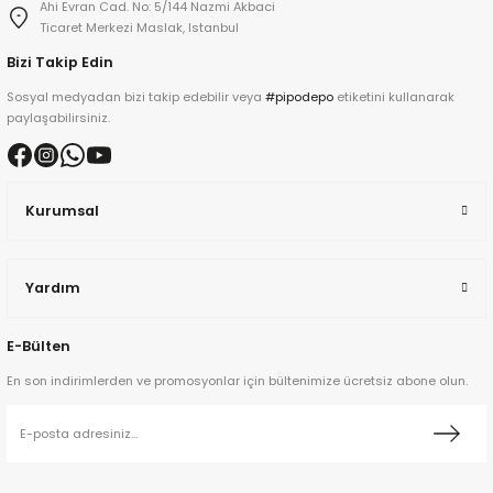
Ahi Evran Cad. No: 5/144 Nazmi Akbaci
Ticaret Merkezi Maslak, Istanbul
Bizi Takip Edin
Sosyal medyadan bizi takip edebilir veya
#pipodepo
etiketini kullanarak
paylaşabilirsiniz.
ta
Kurumsal
a
Yardım
E-Bülten
ar
En son indirimlerden ve promosyonlar için bültenimize ücretsiz abone olun.
ann