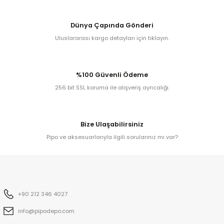
Dünya Çapında Gönderi
kita
Uluslararası kargo detayları için tıklayın.
ard
%100 Güvenli Ödeme
256 bit SSL koruma ile alışveriş ayrıcalığı.
Bize Ulaşabilirsiniz
ni
Pipo ve aksesuarlarıyla ilgili sorularınız mı var?
n Bay
djiev
+90 212 346 4027
info@pipodepo.com