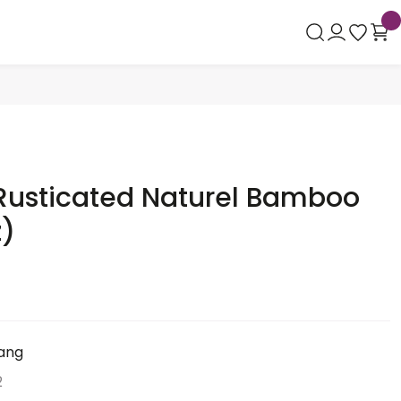
Rusticated Naturel Bamboo
z)
ang
2