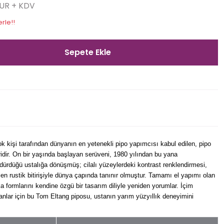
EUR + KDV
rle!!
Sepete Ekle
 kişi tarafından dünyanın en yetenekli pipo yapımcısı kabul edilen, pipo
idir. On bir yaşında başlayan serüveni, 1980 yılından bu yana
dürdüğü ustalığa dönüşmüş; cilalı yüzeylerdeki kontrast renklendirmesi,
len rustik bitirişiyle dünya çapında tanınır olmuştur. Tamamı el yapımı olan
a formlarını kendine özgü bir tasarım diliyle yeniden yorumlar. İçim
ayanlar için bu Tom Eltang piposu, ustanın yarım yüzyıllık deneyimini