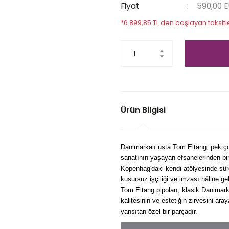
Fiyat
590,00 
*6.899,85 TL den başlayan taksitle
Ürün Bilgisi
Danimarkalı usta Tom Eltang, pek çok
sanatının yaşayan efsanelerinden bir
Kopenhag'daki kendi atölyesinde sür
kusursuz işçiliği ve imzası hâline ge
Tom Eltang pipoları, klasik Danimark
kalitesinin ve estetiğin zirvesini ar
yansıtan özel bir parçadır.