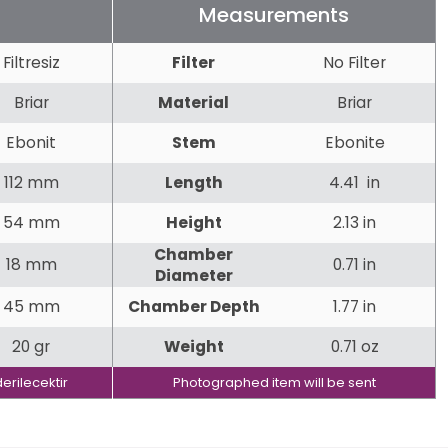
Measurements
Filtresiz
Filter
No Filter
Briar
Material
Briar
Ebonit
Stem
Ebonite
112 mm
Length
4.41 in
54 mm
Height
2.13 in
Chamber
18 mm
0.71 in
Diameter
45 mm
Chamber Depth
1.77 in
20 gr
Weight
0.71 oz
erilecektir
Photographed item will be sent