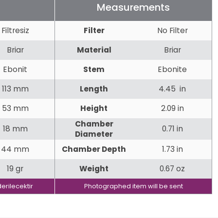
Measurements
Filtresiz
Filter
No Filter
Briar
Material
Briar
Ebonit
Stem
Ebonite
113 mm
Length
4.45 in
53 mm
Height
2.09 in
Chamber
18 mm
0.71 in
Diameter
44 mm
Chamber Depth
1.73 in
19 gr
Weight
0.67 oz
erilecektir
Photographed item will be sent