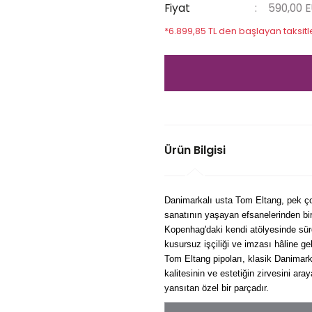
Fiyat
590,00 
*6.899,85 TL den başlayan taksitle
Ürün Bilgisi
Danimarkalı usta Tom Eltang, pek çok
sanatının yaşayan efsanelerinden bir
Kopenhag'daki kendi atölyesinde sür
kusursuz işçiliği ve imzası hâline ge
Tom Eltang pipoları, klasik Danimark
kalitesinin ve estetiğin zirvesini ar
yansıtan özel bir parçadır.