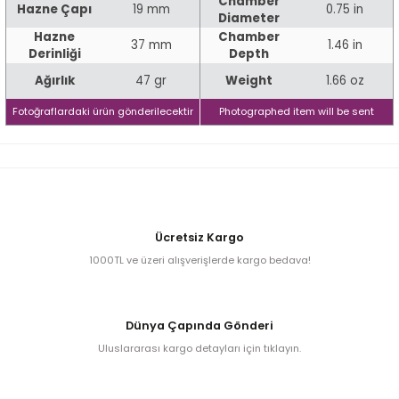
Chamber
Hazne Çapı
19 mm
0.75 in
Diameter
Hazne
Chamber
37 mm
1.46 in
Derinliği
Depth
iume
Ağırlık
47 gr
Weight
1.66 oz
iev
Fotoğraflardaki ürün gönderilecektir
Photographed item will be sent
Ücretsiz Kargo
1000TL ve üzeri alışverişlerde kargo bedava!
Dünya Çapında Gönderi
Uluslararası kargo detayları için tıklayın.