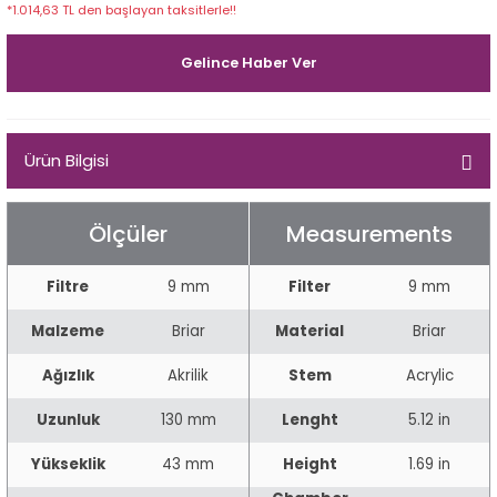
*1.014,63 TL den başlayan taksitlerle!!
Egg
E Grade
Gelince Haber Ver
Liverpool
Poker
Ürün Bilgisi
Prince
Ölçüler
Measurements
Tankard
Filtre
9 mm
Filter
9 mm
ark
Malzeme
Briar
Material
Briar
n
Ağızlık
Akrilik
Stem
Acrylic
o
Uzunluk
130 mm
Lenght
5.12 in
Yükseklik
43 mm
Height
1.69 in