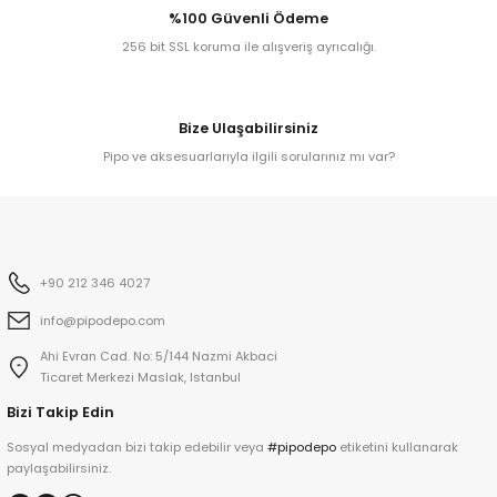
%100 Güvenli Ödeme
256 bit SSL koruma ile alışveriş ayrıcalığı.
kita
ard
Bize Ulaşabilirsiniz
Pipo ve aksesuarlarıyla ilgili sorularınız mı var?
ni
+90 212 346 4027
info@pipodepo.com
n Bay
Ahi Evran Cad. No: 5/144 Nazmi Akbaci
Ticaret Merkezi Maslak, Istanbul
djiev
Bizi Takip Edin
Sosyal medyadan bizi takip edebilir veya
#pipodepo
etiketini kullanarak
paylaşabilirsiniz.