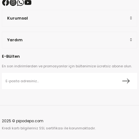
Kurumsal
Yardım
ta
E-Bülten
a
En son indirimlerden ve promosyonlar için bültenimize ücretsiz abone olun.
ar
2025 © pipodepo.com
Kredi kartı bilgileriniz SSL sertifikası ile korunmaktadır.
ann