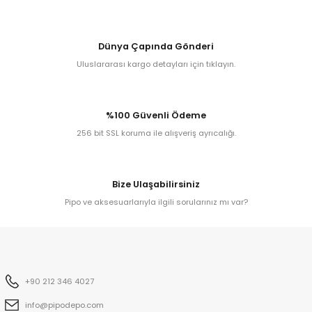
iume
Dünya Çapında Gönderi
Uluslararası kargo detayları için tıklayın.
iev
%100 Güvenli Ödeme
256 bit SSL koruma ile alışveriş ayrıcalığı.
Bize Ulaşabilirsiniz
Pipo ve aksesuarlarıyla ilgili sorularınız mı var?
+90 212 346 4027
info@pipodepo.com