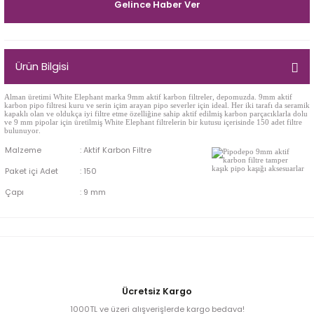
Gelince Haber Ver
Egg
E Grade
Liverpool
Ürün Bilgisi
Poker
Alman üretimi White Elephant marka 9mm aktif karbon filtreler, depomuzda. 9mm aktif
karbon pipo filtresi
kuru ve serin içim arayan pipo severler için ideal. Her iki tarafı da seramik
kapaklı olan ve oldukça iyi filtre etme özelliğine sahip aktif edilmiş karbon parçacıklarla dolu
Prince
ve 9 mm pipolar için üretilmiş White Elephant filtrelerin bir kutusu içerisinde 150 adet filtre
bulunuyor.
Malzeme
:
Aktif Karbon Filtre
Tankard
Paket içi Adet
:
150
ark
Çapı
:
9 mm
n
o
Ücretsiz Kargo
1000TL ve üzeri alışverişlerde kargo bedava!