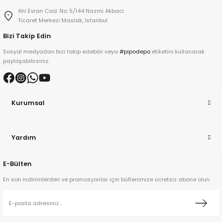
Ahi Evran Cad. No: 5/144 Nazmi Akbaci
Ticaret Merkezi Maslak, Istanbul
kita
Bizi Takip Edin
Sosyal medyadan bizi takip edebilir veya
#pipodepo
etiketini kullanarak
ard
paylaşabilirsiniz.
Kurumsal
ni
Yardım
n Bay
E-Bülten
djiev
En son indirimlerden ve promosyonlar için bültenimize ücretsiz abone olun.