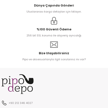
Dünya Çapında Gönderi
Uluslararası kargo detayları için tıklayın.
kita
ard
%100 Güvenli Ödeme
256 bit SSL koruma ile alışveriş ayrıcalığı.
Bize Ulaşabilirsiniz
Pipo ve aksesuarlarıyla ilgili sorularınız mı var?
ni
n Bay
djiev
+90 212 346 4027