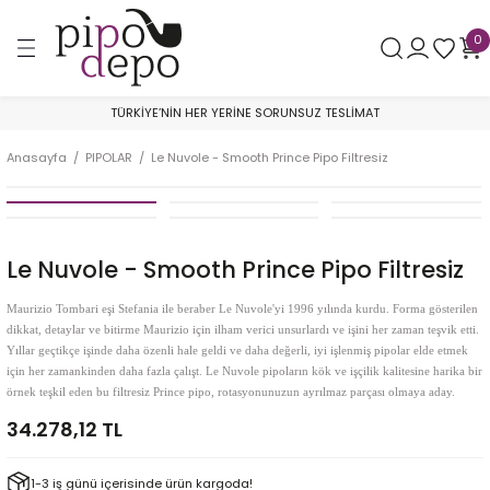
Geri Dön
Geri Dön
Geri Dön
0
AR
Astra Pipe
By Skovgaard
Crown of Denmark
Franz Pipe
George Boyadjiev
Golden Gate
Il Ceppo
Il Duca
Johs Pipes
Konstantin Shekita
Le Nuvole
Nomad by Boyadjiev
Poul Winslow
Sara Eltang
Tom Eltang
Valera Ryzhenko
Pipo Filtresi
TÜRKİYE’NİN HER YERİNE SORUNSUZ TESLİMAT
mper
Smooth
Sandblast
Collector
Smooth
AA Grade
Bent Billiard
Smooth
Smooth
Churchwarden
Glory to Ukraine - War Project Pipes
Sandblast
Rustik
Private Collection
Sandblast
Eltang Basic
Sandblast
Balsa Pipo Filtresi
Anasayfa
PIPOLAR
Le Nuvole - Smooth Prince Pipo Filtresiz
ik
Sandblast
Smooth
300
Sandblast
A Grade
Bent Brandy
Sandblast
Sandblast
Rustik & Smooth
Sandblast
Smooth
Smooth
Yıl Piposu
Smooth
Smooth
Aktif Karbon Pipo Filtresi
koychitskiy
e Çubuğu
Rustik
200
Rustik
B Grade
Billiard
Sandblast
Smooth
Özel Seri
Lületaşı Pipo Filtresi
Le Nuvole - Smooth Prince Pipo Filtresiz
lik
Viking
Brandy
Smooth
A Grade
SuperMix Pipo Filtresi
Maurizio Tombari eşi Stefania ile beraber Le Nuvole'yi 1996 yılında kurdu. Forma gösterilen
dikkat, detaylar ve bitirme Maurizio için ilham verici unsurlardı ve işini her zaman teşvik etti.
Yıllar geçtikçe işinde daha özenli hale geldi ve daha değerli, iyi işlenmiş pipolar elde etmek
v
9 mm Filtre
Bulldog
B Grade
için her zamankinden daha fazla çalışt. Le Nuvole pipoların kök ve işçilik kalitesine harika bir
örnek teşkil eden bu filtresiz Prince pipo, rotasyonunuzun ayrılmaz parçası olmaya aday.
ak
Filtresiz
Cherrywood
C Grade
34.278,12 TL
Dublin
D Grade
1-3 iş günü içerisinde ürün kargoda!