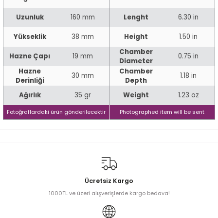
Uzunluk
160 mm
Lenght
6.30 in
iume
Yükseklik
38 mm
Height
1.50 in
Chamber
iev
Hazne Çapı
19 mm
0.75 in
Diameter
Hazne
Chamber
30 mm
1.18 in
Derinliği
Depth
Ağırlık
35 gr
Weight
1.23 oz
Fotoğraflardaki ürün gönderilecektir
Photographed item will be sent
Ücretsiz Kargo
1000TL ve üzeri alışverişlerde kargo bedava!