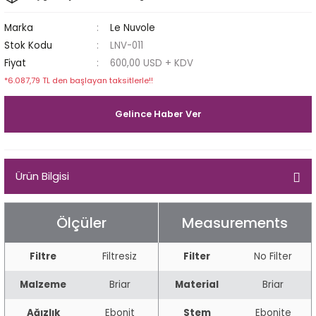
Egg
E Grade
Marka
Le Nuvole
Stok Kodu
LNV-011
Liverpool
Fiyat
600,00 USD + KDV
*6.087,79 TL den başlayan taksitlerle!!
Poker
Gelince Haber Ver
Prince
Tankard
Ürün Bilgisi
ark
Ölçüler
Measurements
n
Filtre
Filtresiz
Filter
No Filter
o
Malzeme
Briar
Material
Briar
Ağızlık
Ebonit
Stem
Ebonite