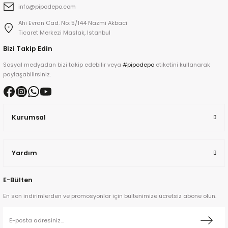
info@pipodepo.com
Ahi Evran Cad. No: 5/144 Nazmi Akbaci
Ticaret Merkezi Maslak, Istanbul
Bizi Takip Edin
Sosyal medyadan bizi takip edebilir veya
#pipodepo
etiketini kullanarak
paylaşabilirsiniz.
ta
a
Kurumsal
Yardım
ar
E-Bülten
En son indirimlerden ve promosyonlar için bültenimize ücretsiz abone olun.
ann