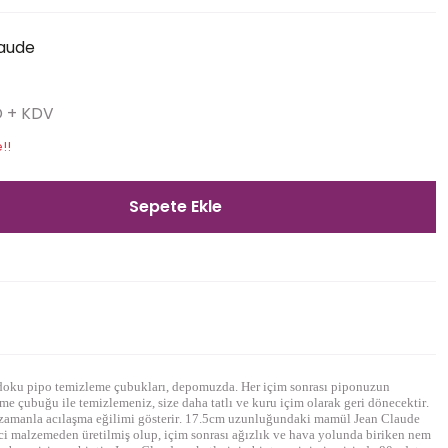
aude
D + KDV
!!
Sepete Ekle
 doku pipo temizleme çubukları, depomuzda. Her içim sonrası piponuzun
me çubuğu ile temizlemeniz, size daha tatlı ve kuru içim olarak
geri dönecektir.
zamanla acılaşma eğilimi gösterir. 17.5cm uzunluğundaki mamül Jean Claude
i malzemeden üretilmiş olup, içim sonrası ağızlık ve hava yolunda biriken nem