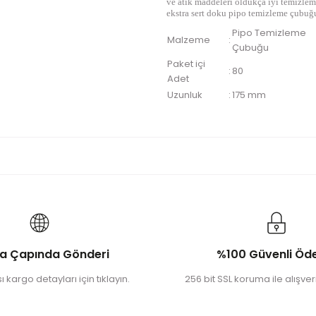
ve atık maddeleri oldukça iyi temizleme
ekstra sert doku pipo temizleme çubuğ
Pipo Temizleme
Malzeme
:
Çubuğu
Paket içi
:
80
Adet
Uzunluk
:
175 mm
a Çapında Gönderi
%100 Güvenli Ö
 kargo detayları için tıklayın.
256 bit SSL koruma ile alışveri