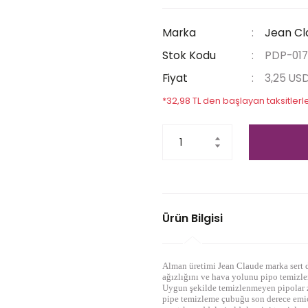
Marka
Jean Cl
Stok Kodu
PDP-017
Fiyat
3,25 US
*32,98 TL den başlayan taksitlerle
Ürün Bilgisi
Alman üretimi Jean Claude marka sert
ağızlığını ve hava yolunu pipo temizle
Uygun şekilde temizlenmeyen pipolar 
pipe temizleme çubuğu son derece emic