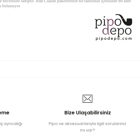
 becerisine sahiptir. Jean Claude paketlerinin bir tanesinin içerisinde 80 adet
u bulunuyor.
deme
Bize Ulaşabilirsiniz
ş ayrıcalığı.
Pipo ve aksesuarlarıyla ilgili sorularınız
mı var?