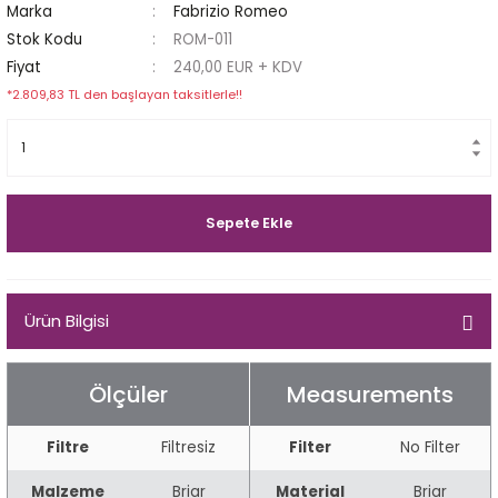
Marka
Fabrizio Romeo
Egg
E Grade
Stok Kodu
ROM-011
Fiyat
240,00 EUR + KDV
Liverpool
*2.809,83 TL den başlayan taksitlerle!!
Poker
Prince
Sepete Ekle
Tankard
ark
Ürün Bilgisi
n
Ölçüler
Measurements
o
Filtre
Filtresiz
Filter
No Filter
Malzeme
Briar
Material
Briar