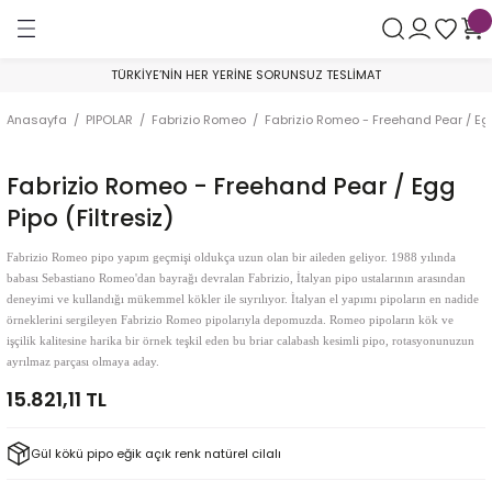
Geri Dön
Geri Dön
Geri Dön
TÜRKİYE’NİN HER YERİNE SORUNSUZ TESLİMAT
AR
Astra Pipe
By Skovgaard
Crown of Denmark
Franz Pipe
George Boyadjiev
Golden Gate
Il Ceppo
Il Duca
Johs Pipes
Konstantin Shekita
Le Nuvole
Nomad by Boyadjiev
Poul Winslow
Sara Eltang
Tom Eltang
Valera Ryzhenko
Pipo Filtresi
Anasayfa
PIPOLAR
Fabrizio Romeo
Fabrizio Romeo - Freehand Pear / Egg 
mper
Smooth
Sandblast
Collector
Smooth
AA Grade
Bent Billiard
Smooth
Smooth
Churchwarden
Glory to Ukraine - War Project Pipes
Sandblast
Rustik
Private Collection
Sandblast
Eltang Basic
Sandblast
Balsa Pipo Filtresi
Fabrizio Romeo - Freehand Pear / Egg
ik
Sandblast
Smooth
300
Sandblast
A Grade
Bent Brandy
Sandblast
Sandblast
Rustik & Smooth
Sandblast
Smooth
Smooth
Yıl Piposu
Smooth
Smooth
Aktif Karbon Pipo Filtresi
Pipo (Filtresiz)
koychitskiy
e Çubuğu
Rustik
200
Rustik
B Grade
Billiard
Sandblast
Smooth
Özel Seri
Lületaşı Pipo Filtresi
Fabrizio Romeo pipo yapım geçmişi oldukça uzun olan bir aileden geliyor. 1988 yılında
babası Sebastiano Romeo'dan bayrağı devralan Fabrizio, İtalyan pipo ustalarının arasından
deneyimi ve kullandığı mükemmel kökler ile sıyrılıyor. İtalyan el yapımı pipoların en nadide
lik
Viking
Brandy
Smooth
A Grade
SuperMix Pipo Filtresi
örneklerini sergileyen Fabrizio Romeo pipolarıyla depomuzda. Romeo pipoların kök ve
işçilik kalitesine harika bir örnek teşkil eden bu briar calabash kesimli pipo, rotasyonunuzun
v
9 mm Filtre
Bulldog
B Grade
ayrılmaz parçası olmaya aday.
15.821,11 TL
ak
Filtresiz
Cherrywood
C Grade
Gül kökü pipo eğik açık renk natürel cilalı
Dublin
D Grade