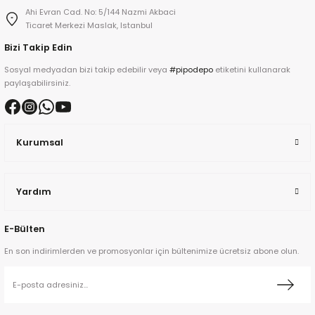
Ahi Evran Cad. No: 5/144 Nazmi Akbaci
Ticaret Merkezi Maslak, Istanbul
Bizi Takip Edin
Sosyal medyadan bizi takip edebilir veya
#pipodepo
etiketini kullanarak
paylaşabilirsiniz.
ta
a
Kurumsal
Yardım
E-Bülten
ar
En son indirimlerden ve promosyonlar için bültenimize ücretsiz abone olun.
ann