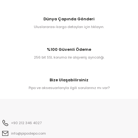
kita
Dünya Çapında Gönderi
Uluslararası kargo detayları için tıklayın.
ard
%100 Güvenli Ödeme
256 bit SSL koruma ile alışveriş ayrıcalığı.
ni
Bize Ulaşabilirsiniz
Pipo ve aksesuarlarıyla ilgili sorularınız mı var?
n Bay
djiev
+90 212 346 4027
info@pipodepo.com