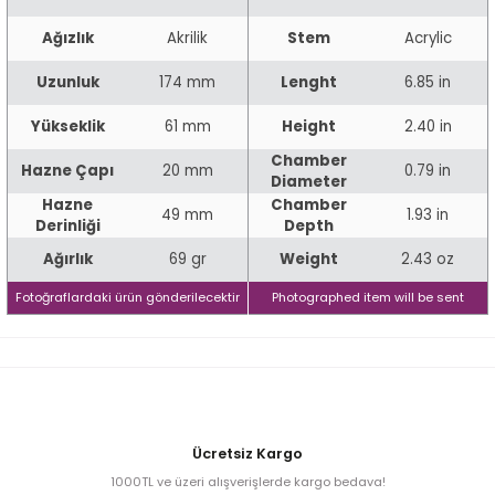
Ağızlık
Akrilik
Stem
Acrylic
iume
Uzunluk
174 mm
Lenght
6.85 in
Yükseklik
61 mm
Height
2.40 in
iev
Chamber
Hazne Çapı
20 mm
0.79 in
Diameter
Hazne
Chamber
49 mm
1.93 in
Derinliği
Depth
Ağırlık
69 gr
Weight
2.43 oz
Fotoğraflardaki ürün gönderilecektir
Photographed item will be sent
Ücretsiz Kargo
1000TL ve üzeri alışverişlerde kargo bedava!