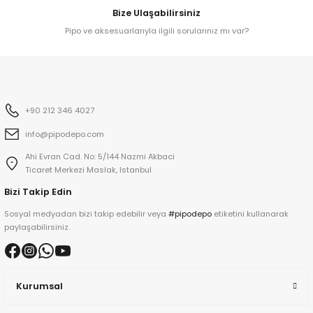
Bize Ulaşabilirsiniz
Pipo ve aksesuarlarıyla ilgili sorularınız mı var?
kita
ard
+90 212 346 4027
info@pipodepo.com
Ahi Evran Cad. No: 5/144 Nazmi Akbaci
Ticaret Merkezi Maslak, Istanbul
ni
Bizi Takip Edin
n Bay
Sosyal medyadan bizi takip edebilir veya
#pipodepo
etiketini kullanarak
paylaşabilirsiniz.
djiev
Kurumsal