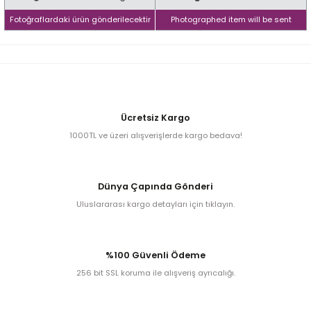
Fotoğraflardaki ürün gönderilecektir
Photographed item will be sent
iume
iev
Ücretsiz Kargo
1000TL ve üzeri alışverişlerde kargo bedava!
Dünya Çapında Gönderi
Uluslararası kargo detayları için tıklayın.
%100 Güvenli Ödeme
256 bit SSL koruma ile alışveriş ayrıcalığı.