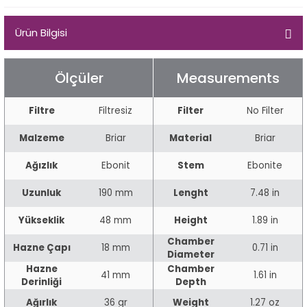
Egg
E Grade
Ürün Bilgisi
Liverpool
Ölçüler
Measurements
Poker
Filtre
Filtresiz
Filter
No Filter
Prince
Malzeme
Briar
Material
Briar
Tankard
Ağızlık
Ebonit
Stem
Ebonite
ark
Uzunluk
190 mm
Lenght
7.48 in
n
Yükseklik
48 mm
Height
1.89 in
Chamber
Hazne Çapı
18 mm
0.71 in
o
Diameter
Hazne
Chamber
41 mm
1.61 in
Derinliği
Depth
Ağırlık
36 gr
Weight
1.27 oz