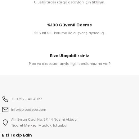
Uluslararası kargo detayları için tıklayın.
kita
%100 Güvenli Ödeme
256 bit SSL koruma ile alışveriş ayrıcalığı.
ard
Bize Ulaşabilirsiniz
Pipo ve aksesuarlarıyla ilgili sorularınız mı var?
ni
n Bay
+90 212 346 4027
djiev
info@pipodepo.com
Ahi Evran Cad. No: 5/144 Nazmi Akbaci
Ticaret Merkezi Maslak, Istanbul
Bizi Takip Edin