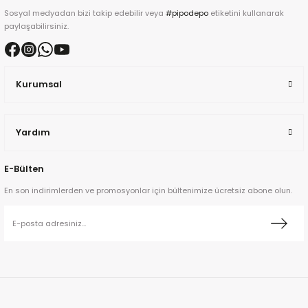
Sosyal medyadan bizi takip edebilir veya
#pipodepo
etiketini kullanarak
paylaşabilirsiniz.
Kurumsal
ta
Yardım
a
E-Bülten
En son indirimlerden ve promosyonlar için bültenimize ücretsiz abone olun.
ar
ann