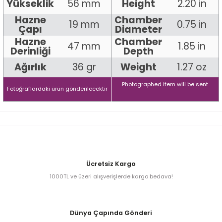
Yükseklik
56 mm
Height
2.20 in
Hazne
Chamber
19 mm
0.75 in
Çapı
Diameter
iume
Hazne
Chamber
47 mm
1.85 in
Derinliği
Depth
iev
Ağırlık
36 gr
Weight
1.27 oz
Photographed item will be sent
Fotoğraflardaki ürün gönderilecektir
Ücretsiz Kargo
1000TL ve üzeri alışverişlerde kargo bedava!
Dünya Çapında Gönderi