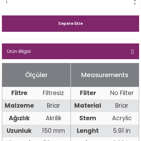
Egg
E Grade
Liverpool
Sepete Ekle
Poker
Ürün Bilgisi
Prince
Tankard
Ölçüler
Measurements
ark
Filtre
Filtresiz
Filter
No Filter
n
Malzeme
Briar
Material
Briar
o
Ağızlık
Akrilik
Stem
Acrylic
Uzunluk
150 mm
Lenght
5.91 in