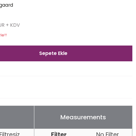
gaard
EUR + KDV
le!!
Sepete Ekle
Measurements
Filtresiz
Filter
No Filter