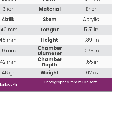
Briar
Material
Briar
Akrilik
Stem
Acrylic
140 mm
Lenght
5.51 in
48 mm
Height
1.89 in
Chamber
19 mm
0.75 in
Diameter
Chamber
42 mm
1.65 in
Depth
46 gr
Weight
1.62 oz
Photographed item will be sent
erilecektir