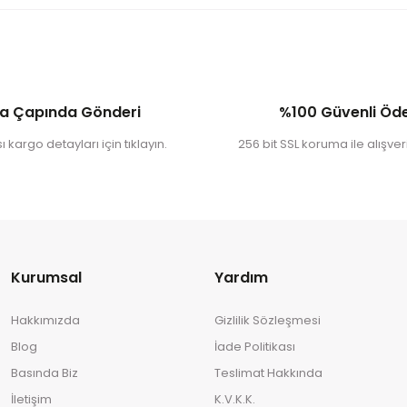
a Çapında Gönderi
%100 Güvenli Ö
 kargo detayları için tıklayın.
256 bit SSL koruma ile alışveri
Kurumsal
Yardım
Hakkımızda
Gizlilik Sözleşmesi
Blog
İade Politikası
Basında Biz
Teslimat Hakkında
İletişim
K.V.K.K.