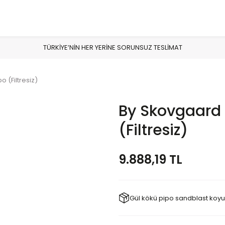
TÜRKİYE’NİN HER YERİNE SORUNSUZ TESLİMAT
 (Filtresiz)
By Skovgaard 
(Filtresiz)
9.888,19 TL
Gül kökü pipo sandblast koy