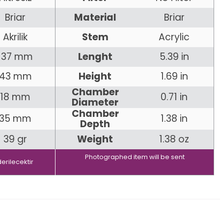
Briar
Material
Briar
Akrilik
Stem
Acrylic
137 mm
Lenght
5.39 in
43 mm
Height
1.69 in
Chamber
18 mm
0.71 in
Diameter
Chamber
35 mm
1.38 in
Depth
39 gr
Weight
1.38 oz
Photographed item will be sent
erilecektir