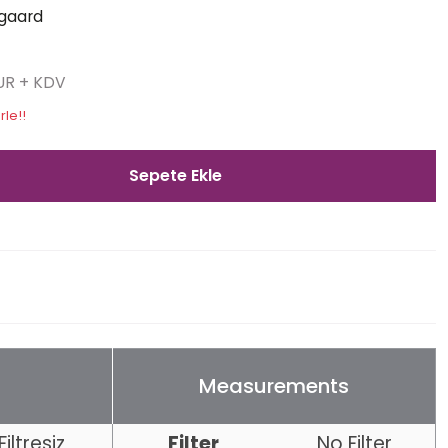
gaard
EUR + KDV
rle!!
Sepete Ekle
Measurements
Filtresiz
Filter
No Filter