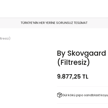
TÜRKİYE’NİN HER YERİNE SORUNSUZ TESLİMAT
tresiz)
By Skovgaard 
(Filtresiz)
9.877,25 TL
Gül kökü pipo sandblast koy