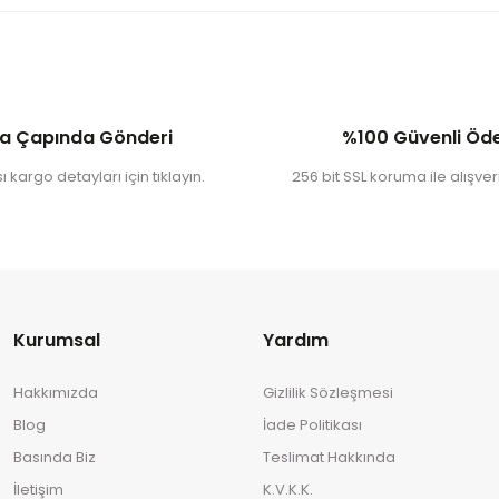
a Çapında Gönderi
%100 Güvenli Ö
 kargo detayları için tıklayın.
256 bit SSL koruma ile alışveri
Kurumsal
Yardım
Hakkımızda
Gizlilik Sözleşmesi
Blog
İade Politikası
Basında Biz
Teslimat Hakkında
İletişim
K.V.K.K.