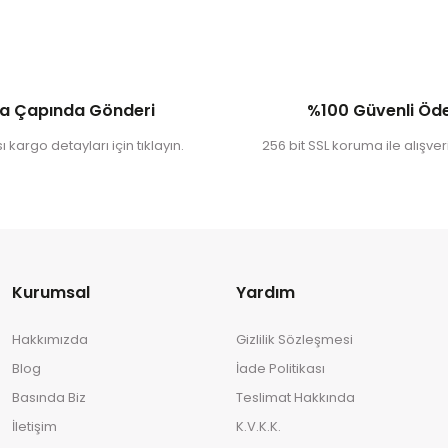
a Çapında Gönderi
%100 Güvenli Ö
 kargo detayları için tıklayın.
256 bit SSL koruma ile alışveri
Kurumsal
Yardım
Hakkımızda
Gizlilik Sözleşmesi
Blog
İade Politikası
Basında Biz
Teslimat Hakkında
İletişim
K.V.K.K.