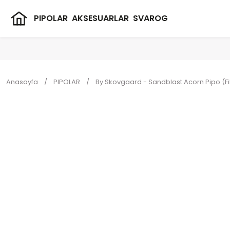
PIPOLAR
AKSESUARLAR
SVAROG
Anasayfa
PIPOLAR
By Skovgaard - Sandblast Acorn Pipo (Fil