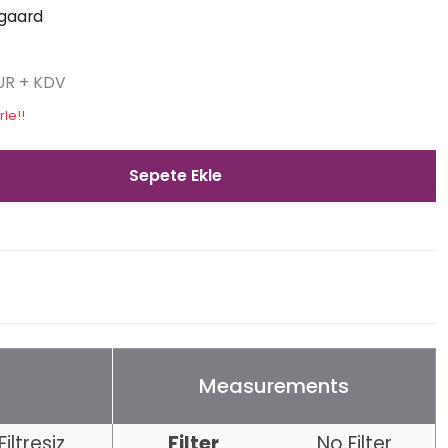
gaard
EUR + KDV
rle!!
Sepete Ekle
Measurements
Filtresiz
Filter
No Filter