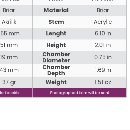
Briar
Material
Briar
Akrilik
Stem
Acrylic
155 mm
Lenght
6.10 in
51 mm
Height
2.01 in
Chamber
19 mm
0.75 in
Diameter
Chamber
43 mm
1.69 in
Depth
37 gr
Weight
1.51 oz
erilecektir
Photographed item will be sent