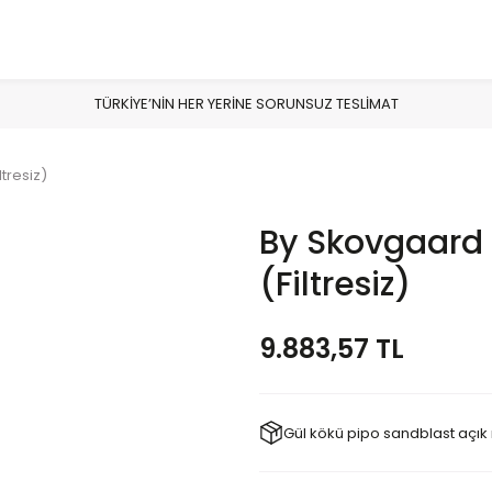
TÜRKİYE’NİN HER YERİNE SORUNSUZ TESLİMAT
tresiz)
By Skovgaard 
(Filtresiz)
9.883,57 TL
Gül kökü pipo sandblast açı