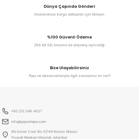
Dünya Çapında Gönderi
Uluslararası kargo detayları için tıklayın.
kita
ard
%100 Güvenli Ödeme
256 bit SSL koruma ile alışveriş ayrıcalığı.
Bize Ulaşabilirsiniz
Pipo ve aksesuarlarıyla ilgili sorularınız mı var?
ni
n Bay
djiev
+90 212 346 4027
info@pipodepo.com
Ahi Evran Cad. No: 5/144 Nazmi Akbaci
Ticaret Merkezi Maslak, Istanbul