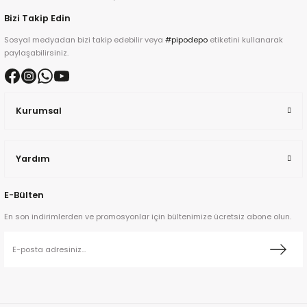
Bizi Takip Edin
Sosyal medyadan bizi takip edebilir veya
#pipodepo
etiketini kullanarak
paylaşabilirsiniz.
ta
Kurumsal
a
Yardım
E-Bülten
En son indirimlerden ve promosyonlar için bültenimize ücretsiz abone olun.
ar
ann