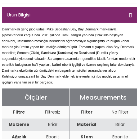
Egg
E Grade
Ürün Bilgisi
Liverpool
Danimarkalı genç pipo ustası Mike Sebastian Bay, Bay Denmark markasıyla
piposeverlerin karşısında. 2015 yılında Tom Eltang'in yanında çıraklıkla başlayan
Poker
serüveni, ustasından mesleğin inceliklerini öğrenmesiyle olgunlaşmış ve bugün kendi
markasıyla üretim yapan bir ustalığa dönüşmüştür. Tamamı el yapımı olan Bay Denmark
Prince
modelleri; Smooth (Cilalı), Sandblast (Kumlama) ve Rusticated (Rustik) yüzey
seçenekleriyle sunulmaktadır. Sanatçının tasarımları, genellikle klasik formları modern bir
estetikle buluşturan hafif yapıları, kaliteli ebonit işçiliği ve özenle seçilmiş briar dokularıyla
Tankard
Danimarka ekolünün günümüzdeki en başarılı temsilcileri arasında yer alıyor.
Koleksiyonunuza zarif bir Bay Denmark eklemek isteyenler için bu model, ustanın el
işçiliğini yansıtan özel bir parçadır.
ark
Ölçüler
Measurements
n
Filtre
Filtresiz
Filter
No Filter
o
Malzeme
Briar
Material
Briar
Ağızlık
Ebonit
Stem
Ebonite