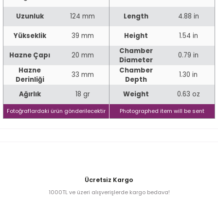
Uzunluk
124 mm
Length
4.88 in
iume
Yükseklik
39 mm
Height
1.54 in
Chamber
Hazne Çapı
20 mm
0.79 in
iev
Diameter
Hazne
Chamber
33 mm
1.30 in
Derinliği
Depth
Ağırlık
18 gr
Weight
0.63 oz
Fotoğraflardaki ürün gönderilecektir
Photographed item will be sent
Ücretsiz Kargo
1000TL ve üzeri alışverişlerde kargo bedava!