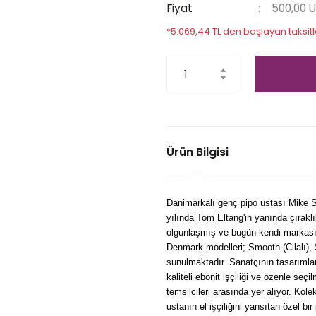
Fiyat
500,00 
*5.069,44 TL den başlayan taksitl
Ürün Bilgisi
Danimarkalı genç pipo ustası Mike 
yılında Tom Eltang'in yanında çırakl
olgunlaşmış ve bugün kendi markası
Denmark modelleri; Smooth (Cilalı),
sunulmaktadır. Sanatçının tasarımları,
kaliteli ebonit işçiliği ve özenle se
temsilcileri arasında yer alıyor. Ko
ustanın el işçiliğini yansıtan özel bir