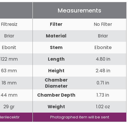
Measurements
Filtresiz
Filter
No Filter
Briar
Material
Briar
Ebonit
Stem
Ebonite
122 mm
Length
4.80 in
63 mm
Height
2.48 in
Chamber
18 mm
0.71 in
Diameter
44 mm
Chamber Depth
1.73 in
29 gr
Weight
1.02 oz
erilecektir
Photographed item will be sent