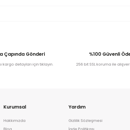
a Çapında Gönderi
%100 Güvenli Ö
 kargo detayları için tıklayın.
256 bit SSL koruma ile alışveri
Kurumsal
Yardım
Hakkımızda
Gizlilik Sözleşmesi
Blog
İade Politikası