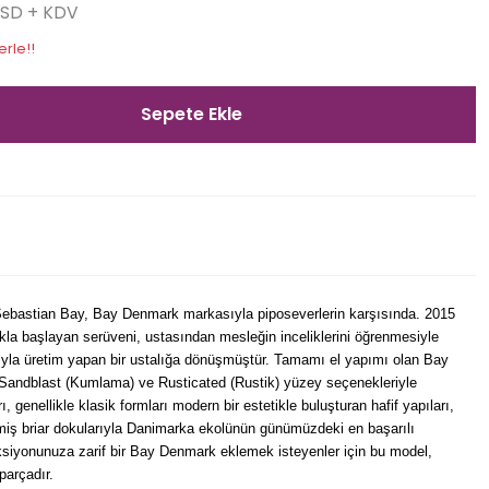
USD + KDV
erle!!
Sepete Ekle
Sebastian Bay, Bay Denmark markasıyla piposeverlerin karşısında. 2015
ıkla başlayan serüveni, ustasından mesleğin inceliklerini öğrenmesiyle
yla üretim yapan bir ustalığa dönüşmüştür. Tamamı el yapımı olan Bay
 Sandblast (Kumlama) ve Rusticated (Rustik) yüzey seçenekleriyle
 genellikle klasik formları modern bir estetikle buluşturan hafif yapıları,
çilmiş briar dokularıyla Danimarka ekolünün günümüzdeki en başarılı
leksiyonunuza zarif bir Bay Denmark eklemek isteyenler için bu model,
 parçadır.