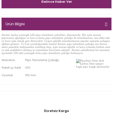
Gelince Haber Ver
Egg
E Grade
Liverpool
Ürün Bilgisi
Poker
Atomic marka yumuşak kıllı pipo temizleme çubukları, depomuzda. Her içim sonrası
piponuzun ağızlığını ve hava yolunu pipo temizleme çubuğu ile temizlemeniz, size daha tatlı
ve kuru içim olarak
geri dönecektir. Uygun şekilde temizlenmeyen pipolar zamanla acılaşma
Prince
eğilimi gösterir. 15.5cm uzunluğundaki mamül Atomic pipe temizleme çubuğu son derece
emici pamuklu malzemeden üretilmiş olup, içim sonrası ağızlık ve hava yolunda biriken nem
ve atık maddeleri oldukça iyi temizleme becerisine sahiptir. Atomic paketlerinin bir tanesinin
içerisinde 100 adet yumuşak doku pipo temizleme çubuğu bulunuyor.
Tankard
Malzeme
:
Pipo Temizleme Çubuğu
ark
Paket içi Adet
:
100
Uzunluk
:
155 mm
n
o
Ücretsiz Kargo