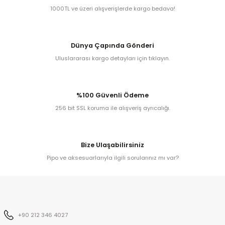
1000TL ve üzeri alışverişlerde kargo bedava!
iume
Dünya Çapında Gönderi
iev
Uluslararası kargo detayları için tıklayın.
%100 Güvenli Ödeme
256 bit SSL koruma ile alışveriş ayrıcalığı.
Bize Ulaşabilirsiniz
Pipo ve aksesuarlarıyla ilgili sorularınız mı var?
+90 212 346 4027