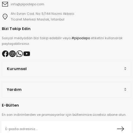
info@pipodepo.com
Ahi Evran Cad. No: 5/144 Nazmi Akbaci
kita
Ticaret Merkezi Maslak, Istanbul
Bizi Takip Edin
ard
Sosyal medyadan bizi takip edebilir veya
#pipodepo
etiketini kullanarak
paylaşabilirsiniz.
Kurumsal
ni
Yardım
n Bay
djiev
E-Bülten
En son indirimlerden ve promosyonlar için bültenimize ücretsiz abone olun.