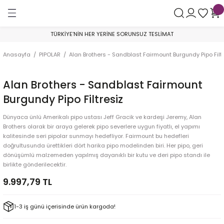
Geri Dön
Geri Dön
Geri Dön
TÜRKİYE’NİN HER YERİNE SORUNSUZ TESLİMAT
AR
Astra Pipe
By Skovgaard
Crown of Denmark
Franz Pipe
George Boyadjiev
Golden Gate
Il Ceppo
Il Duca
Johs Pipes
Konstantin Shekita
Le Nuvole
Nomad by Boyadjiev
Poul Winslow
Sara Eltang
Tom Eltang
Valera Ryzhenko
Pipo Filtresi
Anasayfa
PIPOLAR
Alan Brothers - Sandblast Fairmount Burgundy Pipo Filt
mper
Smooth
Sandblast
Collector
Smooth
AA Grade
Bent Billiard
Smooth
Smooth
Churchwarden
Glory to Ukraine - War Project Pipes
Sandblast
Rustik
Private Collection
Sandblast
Eltang Basic
Sandblast
Balsa Pipo Filtresi
Alan Brothers - Sandblast Fairmount
ik
Sandblast
Smooth
300
Sandblast
A Grade
Bent Brandy
Sandblast
Sandblast
Rustik & Smooth
Sandblast
Smooth
Smooth
Yıl Piposu
Smooth
Smooth
Aktif Karbon Pipo Filtresi
Burgundy Pipo Filtresiz
koychitskiy
e Çubuğu
Rustik
200
Rustik
B Grade
Billiard
Sandblast
Smooth
Özel Seri
Lületaşı Pipo Filtresi
Dünyaca ünlü Amerikalı pipo ustası Jeff Gracik ve kardeşi Jeremy, Alan
Brothers olarak bir araya gelerek pipo severlere uygun fiyatlı, el yapımı
kalitesinde seri pipolar sunmayı hedefliyor. Fairmount bu hedefleri
lik
Viking
Brandy
Smooth
A Grade
SuperMix Pipo Filtresi
doğrultusunda ürettikleri dört harika pipo modelinden biri. Her pipo, geri
dönüşümlü malzemeden yapılmış dayanıklı bir kutu ve deri pipo standı ile
v
9 mm Filtre
Bulldog
B Grade
birlikte gönderilecektir.
9.997,79 TL
ak
Filtresiz
Cherrywood
C Grade
1-3 iş günü içerisinde ürün kargoda!
Dublin
D Grade