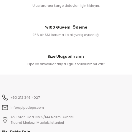
Uluslararası kargo detayları için tıklayın.
kita
%100 Güvenli Ödeme
ard
256 bit SSL koruma ile alışveriş ayrıcalığı.
Bize Ulaşabilirsiniz
Pipo ve aksesuarlarıyla ilgili sorularınız mı var?
ni
n Bay
+90 212 346 4027
djiev
info@pipodepo.com
Ahi Evran Cad. No: 5/144 Nazmi Akbaci
Ticaret Merkezi Maslak, Istanbul
Bizi Takip Edin