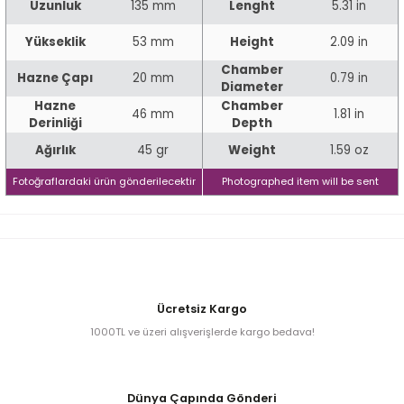
Uzunluk
135 mm
Lenght
5.31 in
Yükseklik
53 mm
Height
2.09 in
iume
Chamber
Hazne Çapı
20 mm
0.79 in
Diameter
iev
Hazne
Chamber
46 mm
1.81 in
Derinliği
Depth
Ağırlık
45 gr
Weight
1.59 oz
Fotoğraflardaki ürün gönderilecektir
Photographed item will be sent
Ücretsiz Kargo
1000TL ve üzeri alışverişlerde kargo bedava!
Dünya Çapında Gönderi