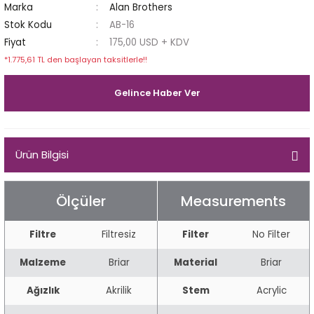
Marka
Alan Brothers
Egg
E Grade
Stok Kodu
AB-16
Fiyat
175,00 USD + KDV
Liverpool
*1.775,61 TL den başlayan taksitlerle!!
Poker
Gelince Haber Ver
Prince
Ürün Bilgisi
Tankard
ark
Ölçüler
Measurements
n
Filtre
Filtresiz
Filter
No Filter
o
Malzeme
Briar
Material
Briar
Ağızlık
Akrilik
Stem
Acrylic