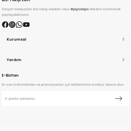
Sosyal medyadan bizi takip edebilir veya
#pipodepo
etiketini kullanarak
paylaşabilirsiniz.
Kurumsal
ta
a
Yardım
E-Bülten
En son indirimlerden ve promosyonlar için bültenimize ücretsiz abone olun.
ar
ann