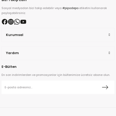
Sosyal medyadan bizi takip edebilir veya
#pipodepo
etiketini kullanarak
paylaşabilirsiniz.
Kurumsal
ta
a
Yardım
E-Bülten
En son indirimlerden ve promosyonlar için bültenimize ücretsiz abone olun.
ar
ann