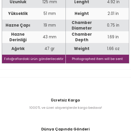
Uzunluk
125 mm
Lenght
4.92 in
Yükseklik
51 mm
Height
2.01 in
iume
Chamber
Hazne Çapı
19 mm
0.75 in
Diameter
iev
Hazne
Chamber
43 mm
1.69 in
Derinliği
Depth
Ağırlık
47 gr
Weight
1.66 oz
Fotoğraflardaki ürün gönderilecektir
Photographed item will be sent
Ücretsiz Kargo
1000TL ve üzeri alışverişlerde kargo bedava!
Dünya Çapında Gönderi