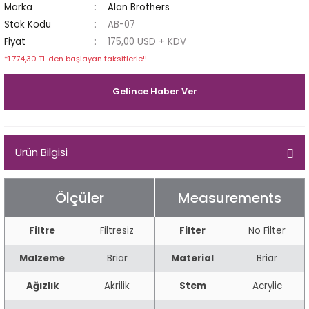
Marka
Alan Brothers
Egg
E Grade
Stok Kodu
AB-07
Fiyat
175,00 USD + KDV
Liverpool
*1.774,30 TL den başlayan taksitlerle!!
Poker
Gelince Haber Ver
Prince
Ürün Bilgisi
Tankard
ark
Ölçüler
Measurements
n
Filtre
Filtresiz
Filter
No Filter
o
Malzeme
Briar
Material
Briar
Ağızlık
Akrilik
Stem
Acrylic