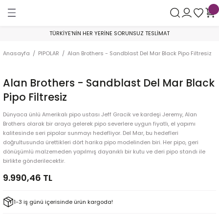
Geri Dön
Geri Dön
Geri Dön
TÜRKİYE’NİN HER YERİNE SORUNSUZ TESLİMAT
AR
Astra Pipe
By Skovgaard
Crown of Denmark
Franz Pipe
George Boyadjiev
Golden Gate
Il Ceppo
Il Duca
Johs Pipes
Konstantin Shekita
Le Nuvole
Nomad by Boyadjiev
Poul Winslow
Sara Eltang
Tom Eltang
Valera Ryzhenko
Pipo Filtresi
Anasayfa
PIPOLAR
Alan Brothers - Sandblast Del Mar Black Pipo Filtresiz
mper
Smooth
Sandblast
Collector
Smooth
AA Grade
Bent Billiard
Smooth
Smooth
Churchwarden
Glory to Ukraine - War Project Pipes
Sandblast
Rustik
Private Collection
Sandblast
Eltang Basic
Sandblast
Balsa Pipo Filtresi
Alan Brothers - Sandblast Del Mar Black
ik
Sandblast
Smooth
300
Sandblast
A Grade
Bent Brandy
Sandblast
Sandblast
Rustik & Smooth
Sandblast
Smooth
Smooth
Yıl Piposu
Smooth
Smooth
Aktif Karbon Pipo Filtresi
Pipo Filtresiz
koychitskiy
e Çubuğu
Rustik
200
Rustik
B Grade
Billiard
Sandblast
Smooth
Özel Seri
Lületaşı Pipo Filtresi
Dünyaca ünlü Amerikalı pipo ustası Jeff Gracik ve kardeşi Jeremy, Alan
Brothers olarak bir araya gelerek pipo severlere uygun fiyatlı, el yapımı
kalitesinde seri pipolar sunmayı hedefliyor. Del Mar, bu hedefleri
lik
Viking
Brandy
Smooth
A Grade
SuperMix Pipo Filtresi
doğrultusunda ürettikleri dört harika pipo modelinden biri. Her pipo, geri
dönüşümlü malzemeden yapılmış dayanıklı bir kutu ve deri pipo standı ile
v
9 mm Filtre
Bulldog
B Grade
birlikte gönderilecektir.
9.990,46 TL
ak
Filtresiz
Cherrywood
C Grade
1-3 iş günü içerisinde ürün kargoda!
Dublin
D Grade