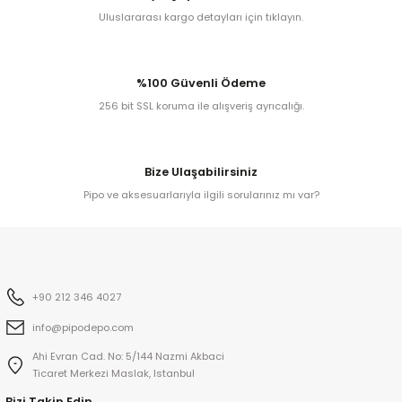
Uluslararası kargo detayları için tıklayın.
kita
%100 Güvenli Ödeme
ard
256 bit SSL koruma ile alışveriş ayrıcalığı.
Bize Ulaşabilirsiniz
Pipo ve aksesuarlarıyla ilgili sorularınız mı var?
ni
n Bay
+90 212 346 4027
djiev
info@pipodepo.com
Ahi Evran Cad. No: 5/144 Nazmi Akbaci
Ticaret Merkezi Maslak, Istanbul
Bizi Takip Edin