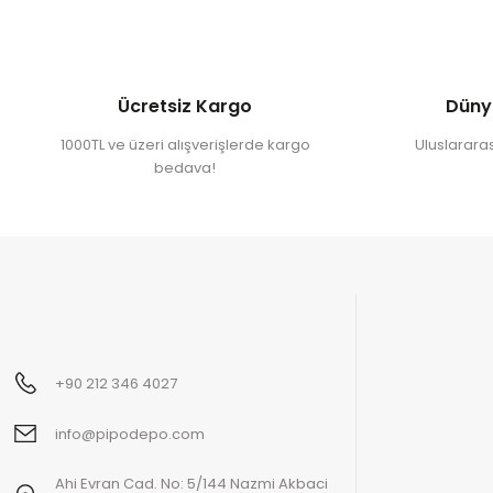
Ücretsiz Kargo
Düny
1000TL ve üzeri alışverişlerde kargo
Uluslararası
bedava!
+90 212 346 4027
info@pipodepo.com
Ahi Evran Cad. No: 5/144 Nazmi Akbaci