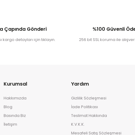
a Çapında Gönderi
%100 Güvenli Ö
 kargo detayları için tıklayın.
256 bit SSL koruma ile alışveri
Kurumsal
Yardım
Hakkımızda
Gizlilik Sözleşmesi
Blog
İade Politikası
Basında Biz
Teslimat Hakkında
İletişim
K.V.K.K.
Mesafeli Satış Sözleşmesi